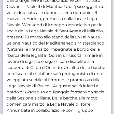
parità di genere in collaborazione con l’Istituto
Giovanni Paolo II di Maratea. Una “passeggiata a
vela” dedicata alle donne si terrà domenica 9
marzo ad Andora, promossa dalla locale Lega
Navale. Weekend di impegno associativo per le
socie della Lega Navale di Sant’Agata di Militello,
presenti l’8 marzo allo stand della LNI al Nauta -
Salone Nautico del Mediterraneo a Misterbianco
(Catania) e il 9 marzo impegnate a bordo della
“barca della legalità”
Lion
in un’uscita in mare in
favore di ragazze e ragazzi con disabilità alla
scoperta di Capo d’Orlando. Un’altra delle barche
confiscate al malaffare sarà protagonista di una
veleggiata sociale al femminile promossa dalla
Lega Navale di Brucoli-Augusta: salirà infatti a
bordo di
Lighea
un equipaggio formato da socie
della Sezione siciliana. Dalle barche alle moto:
domenica 9 marzo la Lega Navale di Torre
Annunziata in collaborazione con il gruppo