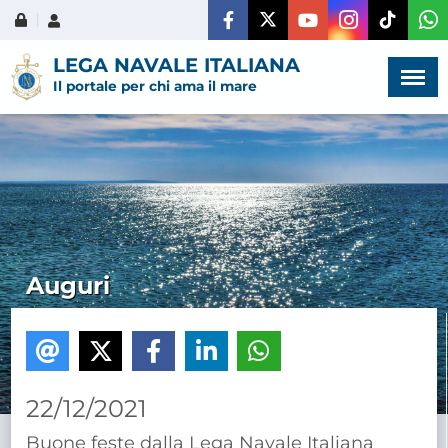
Menù
×
LEGA NAVALE ITALIANA
Il portale per chi ama il mare
HOME
CHI SIAMO
Auguri
LA VITA
DELL'ASSOCIAZIONE
COMUNICAZIONE,
PROGETTI ED EDITORIA
22/12/2021
Buone feste dalla Lega Navale Italiana
AMMINISTRAZIONE