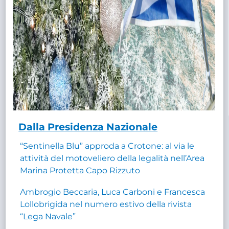
Dalla Presidenza Nazionale
“Sentinella Blu” approda a Crotone: al via le
attività del motoveliero della legalità nell’Area
Marina Protetta Capo Rizzuto
Ambrogio Beccaria, Luca Carboni e Francesca
Lollobrigida nel numero estivo della rivista
“Lega Navale”