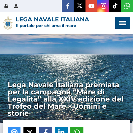
Menù
×
LEGA NAVALE ITALIANA
Il portale per chi ama il mare
HOME
CHI SIAMO
Lega Navale Italiana premiata
per la campagna “Mare di
LA VITA
Legalità” alla XXIV edizione del
DELL'ASSOCIAZIONE
Trofeo del Mare - Uomini e
COMUNICAZIONE,
storie
PROGETTI ED EDITORIA
AMMINISTRAZIONE