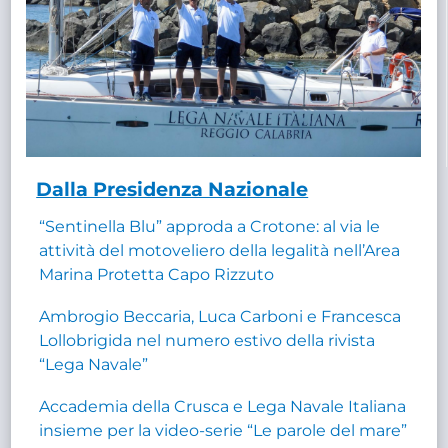
Dalla Presidenza Nazionale
“Sentinella Blu” approda a Crotone: al via le
attività del motoveliero della legalità nell’Area
Marina Protetta Capo Rizzuto
Ambrogio Beccaria, Luca Carboni e Francesca
Lollobrigida nel numero estivo della rivista
“Lega Navale”
Accademia della Crusca e Lega Navale Italiana
insieme per la video-serie “Le parole del mare”