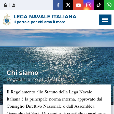
Menù
×
LEGA NAVALE ITALIANA
Il portale per chi ama il mare
HOME
CHI SIAMO
Chi siamo
LA VITA
Regolamento allo Statuto
DELL'ASSOCIAZIONE
Il Regolamento allo Statuto della Lega Navale
COMUNICAZIONE,
Italiana è la principale norma interna, approvato dal
PROGETTI ED EDITORIA
Consiglio Direttivo Nazionale e dall’Assemblea
Generale dei Soci. Di seguito, è possibile consultarne
AMMINISTRAZIONE