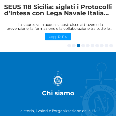
SEUS 118 Sicilia: siglati i Protocolli
d’Intesa con Lega Navale Italiana
– Sezione di Riposto e Circolo
Nautico Tre Laghi per rafforzare
La sicurezza in acqua si costruisce attraverso la
prevenzione, la formazione e la collaborazione tra tutte le
formazione, prevenzione e
realtà impegnate nella tutela della vita umana. Con questo
obiettivo la SEUS S.C.p.A. – Sicilia...
sicurezza in ambiente acquatico
Leggi Di Più
Previous
Ne
Chi siamo
La storia, i valori e l'organizzazione della LNI