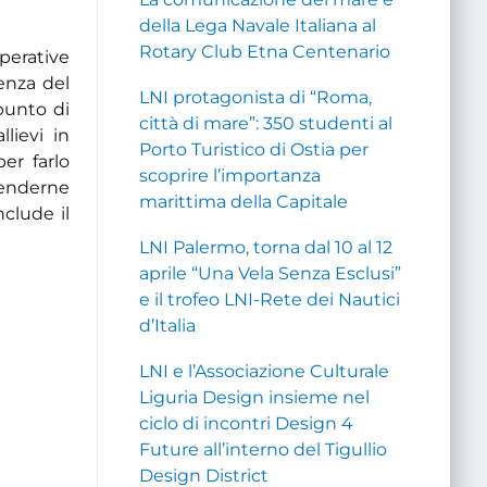
della Lega Navale Italiana al
Rotary Club Etna Centenario
operative
enza del
LNI protagonista di “Roma,
punto di
città di mare”: 350 studenti al
lievi in
Porto Turistico di Ostia per
er farlo
scoprire l’importanza
renderne
marittima della Capitale
clude il
LNI Palermo, torna dal 10 al 12
aprile “Una Vela Senza Esclusi”
e il trofeo LNI-Rete dei Nautici
d’Italia
LNI e l’Associazione Culturale
Liguria Design insieme nel
ciclo di incontri Design 4
Future all’interno del Tigullio
Design District