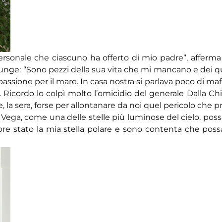
o personale che ciascuno ha offerto di mio padre”, affer
iunge: “Sono pezzi della sua vita che mi mancano e dei q
assione per il mare. In casa nostra si parlava poco di maf
a. Ricordo lo colpì molto l’omicidio del generale Dalla Ch
e, la sera, forse per allontanare da noi quel pericolo che p
ega, come una delle stelle più luminose del cielo, poss
re stato la mia stella polare e sono contenta che poss