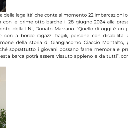
otta della legalità’ che conta al momento 22 imbarcazioni 
tia con le prime otto barche il 28 giugno 2024 alla pres
idente della LNI, Donato Marzano. “Quello di oggi è un 
con a bordo ragazzi fragili, persone con disabilità, al
stimone della storia di Giangiacomo Ciaccio Montalto, p
perché soprattutto i giovani possano farne memoria e p
esta barca potrà essere vissuto appieno e da tutti”, con