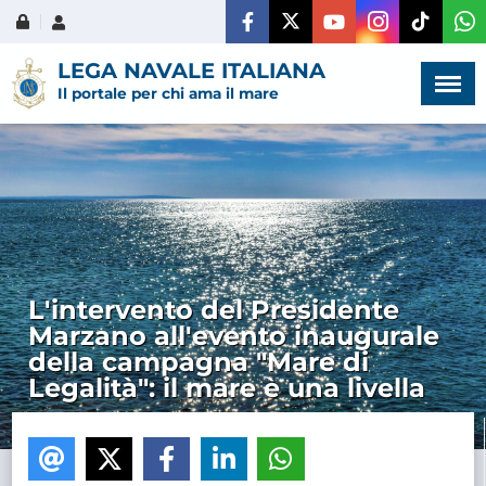
Menù
×
LEGA NAVALE ITALIANA
Il portale per chi ama il mare
HOME
CHI SIAMO
L'intervento del Presidente
Marzano all'evento inaugurale
LA VITA
della campagna "Mare di
DELL'ASSOCIAZIONE
Legalità": il mare è una livella
COMUNICAZIONE,
PROGETTI ED EDITORIA
AMMINISTRAZIONE