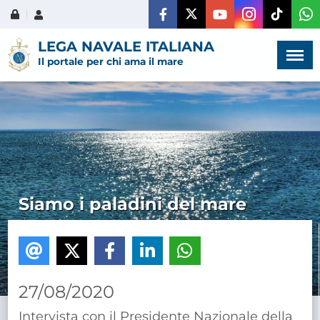
Menù
×
LEGA NAVALE ITALIANA
Il portale per chi ama il mare
HOME
CHI SIAMO
Siamo i paladini del mare
LA VITA
DELL'ASSOCIAZIONE
COMUNICAZIONE,
PROGETTI ED EDITORIA
27/08/2020
Intervista con il Presidente Nazionale della
AMMINISTRAZIONE