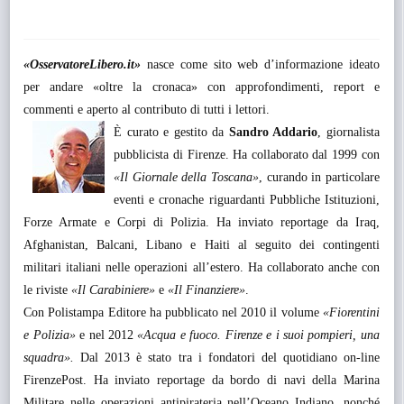
«OsservatoreLibero.it»
nasce come sito web d’informazione ideato
per andare «oltre la cronaca» con approfondimenti, report e
commenti e aperto al contributo di tutti i lettori.
È curato e gestito da
Sandro Addario
, giornalista
pubblicista di Firenze. Ha collaborato dal 1999 con
«Il Giornale della Toscana»
, curando in particolare
eventi e cronache riguardanti Pubbliche Istituzioni,
Forze Armate e Corpi di Polizia. Ha inviato reportage da Iraq,
Afghanistan, Balcani, Libano e Haiti al seguito dei contingenti
militari italiani nelle operazioni all’estero. Ha collaborato anche con
le riviste
«Il Carabiniere»
e
«Il Finanziere»
.
Con Polistampa Editore ha pubblicato nel 2010 il volume
«Fiorentini
e Polizia»
e nel 2012
«Acqua e fuoco. Firenze e i suoi pompieri, una
squadra».
Dal 2013 è stato tra i fondatori del quotidiano on-line
FirenzePost. Ha inviato reportage da bordo di navi della Marina
Militare nelle operazioni antipirateria nell’Oceano Indiano, nonché