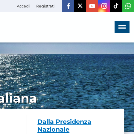
Accedi
Registrati
Menù
×
HOME
CHI SIAMO
LA VITA
DELL'ASSOCIAZIONE
COMUNICAZIONE,
PROGETTI ED EDITORIA
aliana
AMMINISTRAZIONE
TRASPARENTE
Dalla Presidenza
Nazionale