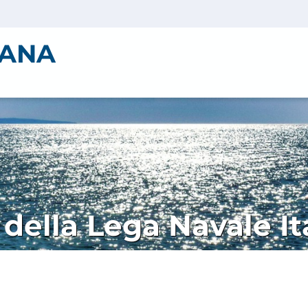
IANA
 della Lega Navale It