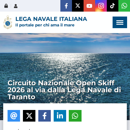
Menù
×
LEGA NAVALE ITALIANA
Il portale per chi ama il mare
HOME
CHI SIAMO
Circuito Nazionale Open Skiff
2026 al via dalla Lega Navale di
LA VITA
Taranto
DELL'ASSOCIAZIONE
COMUNICAZIONE,
PROGETTI ED EDITORIA
AMMINISTRAZIONE