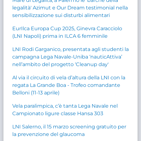
Mare di Legalità, a Palermo le 'barche della
legalità' Azimut e Our Dream testimonial nella
sensibilizzazione sui disturbi alimentari
EurIlca Europa Cup 2025, Ginevra Caracciolo
(LNI Napoli) prima in ILCA 6 femminile
LNI Rodi Garganico, presentata agli studenti la
campagna Lega Navale-Uniba ‘nauticAttiva’
nell’ambito del progetto ‘Cleanup day'
Al via il circuito di vela d’altura della LNI con la
regata La Grande Boa - Trofeo comandante
Belloni (11-13 aprile)
Vela paralimpica, c’è tanta Lega Navale nel
Campionato ligure classe Hansa 303
LNI Salerno, il 15 marzo screening gratuito per
la prevenzione del glaucoma