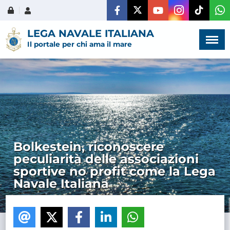
Menù
×
LEGA NAVALE ITALIANA
Il portale per chi ama il mare
HOME
CHI SIAMO
Bolkestein, riconoscere
peculiarità delle associazioni
LA VITA
sportive no profit come la Lega
DELL'ASSOCIAZIONE
Navale Italiana
COMUNICAZIONE,
PROGETTI ED EDITORIA
AMMINISTRAZIONE