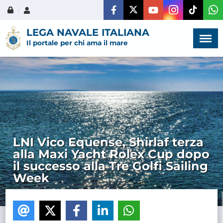
Menù
×
LEGA NAVALE ITALIANA
Il portale per chi ama il mare
HOME
CHI SIAMO
LNI Vico Equense, Shirlaf terza
alla Maxi Yacht Rolex Cup dopo
LA VITA
il successo alla Tre Golfi Sailing
DELL'ASSOCIAZIONE
Week
COMUNICAZIONE,
PROGETTI ED EDITORIA
AMMINISTRAZIONE