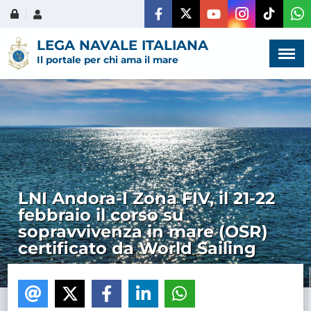
Menù
×
LEGA NAVALE ITALIANA
Il portale per chi ama il mare
HOME
CHI SIAMO
LNI Andora-I Zona FIV, il 21-22
febbraio il corso su
LA VITA
sopravvivenza in mare (OSR)
DELL'ASSOCIAZIONE
certificato da World Sailing
COMUNICAZIONE,
PROGETTI ED EDITORIA
AMMINISTRAZIONE