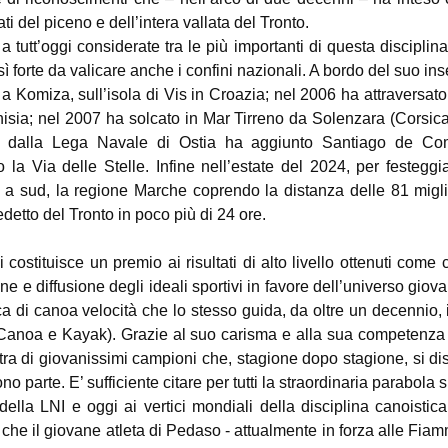
ti del piceno e dell’intera vallata del Tronto.
 a
tutt’oggi considerate tra le più importanti di questa discipli
ì forte da valicare anche i confini nazionali. A bordo del suo in
omiza, sull’isola di Vis in Croazia; nel 2006 ha attraversato 
nisia; nel 2007 ha solcato in Mar Tirreno da Solenzara (Corsica
do dalla Lega Navale di Ostia ha aggiunto Santiago de Co
a Via delle Stelle. Infine nell’estate del 2024, per festeggia
a sud, la regione Marche coprendo la distanza delle 81 migl
detto del Tronto in poco più di 24 ore.
ostituisce un premio ai risultati di alto livello ottenuti come
ne e diffusione degli ideali sportivi in favore dell’universo giovan
ica di canoa velocità che lo stesso guida, da oltre un decennio, 
a Canoa e Kayak). Grazie al suo carisma e alla sua competenza 
stra di giovanissimi campioni che, stagione dopo stagione, si d
 parte. E’ sufficiente citare per tutti la straordinaria parabola s
ella LNI e oggi ai vertici mondiali della disciplina canoistica
 che il giovane atleta di Pedaso - attualmente in forza alle Fia