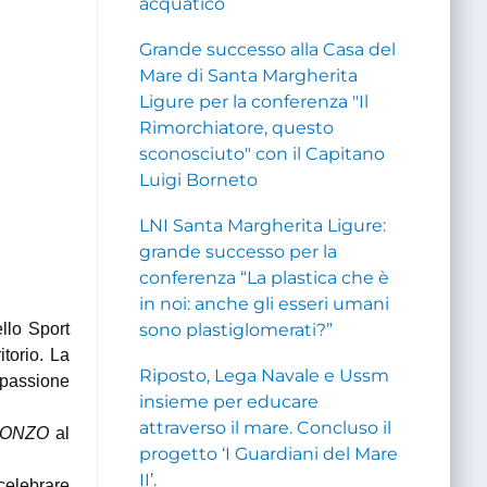
acquatico
Grande successo alla Casa del
Mare di Santa Margherita
Ligure per la conferenza "Il
Rimorchiatore, questo
sconosciuto" con il Capitano
Luigi Borneto
LNI Santa Margherita Ligure:
grande successo per la
conferenza “La plastica che è
in noi: anche gli esseri umani
llo Sport
sono plastiglomerati?”
torio. La
Riposto, Lega Navale e Ussm
 passione
insieme per educare
attraverso il mare. Concluso il
ONZO
al
progetto ‘I Guardiani del Mare
II’.
celebrare