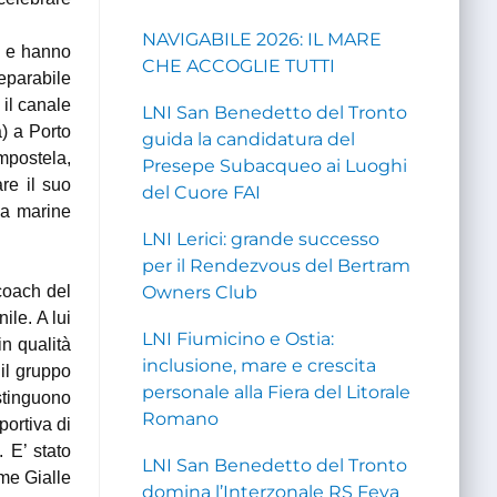
NAVIGABILE 2026: IL MARE
na e hanno
CHE ACCOGLIE TUTTI
separabile
il canale
LNI San Benedetto del Tronto
) a Porto
guida la candidatura del
mpostela,
Presepe Subacqueo ai Luoghi
re il suo
del Cuore FAI
ia marine
LNI Lerici: grande successo
per il Rendezvous del Bertram
 coach del
Owners Club
ile. A lui
LNI Fiumicino e Ostia:
in qualità
inclusione, mare e crescita
il gruppo
personale alla Fiera del Litorale
istinguono
Romano
portiva di
. E’ stato
LNI San Benedetto del Tronto
mme Gialle
domina l’Interzonale RS Feva