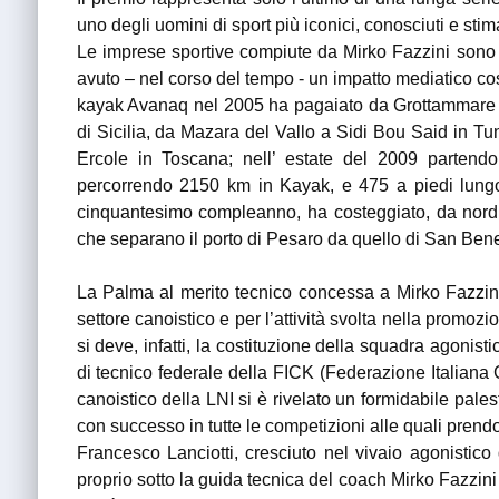
uno degli uomini di sport più iconici, conosciuti e stima
Le imprese sportive compiute da Mirko Fazzini sono
avuto – nel corso del tempo - un impatto mediatico cos
kayak Avanaq nel 2005 ha pagaiato da Grottammare a K
di Sicilia, da Mazara del Vallo a Sidi Bou Said in Tu
Ercole in Toscana; nell’ estate del 2009 parten
percorrendo 2150 km in Kayak, e 475 a piedi lungo l
cinquantesimo compleanno, ha costeggiato, da nord 
che separano il porto di Pesaro da quello di San Bene
La Palma al merito tecnico concessa a Mirko Fazzini c
settore canoistico e per l’attività svolta nella promozio
si deve, infatti, la costituzione della squadra agonist
di tecnico federale della FICK (Federazione Italian
canoistico della LNI si è rivelato un formidabile pale
con successo in tutte le competizioni alle quali prendono
Francesco Lanciotti, cresciuto nel vivaio agonistico d
proprio sotto la guida tecnica del coach Mirko Fazzini