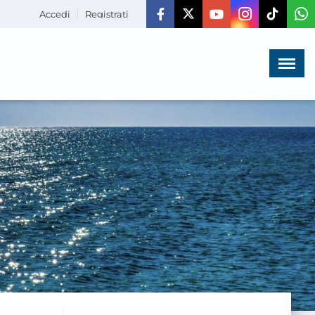
Accedi
Registrati
Menù
×
HOME
CHI SIAMO
LA VITA
DELL'ASSOCIAZIONE
COMUNICAZIONE,
PROGETTI ED EDITORIA
AMMINISTRAZIONE
TRASPARENTE