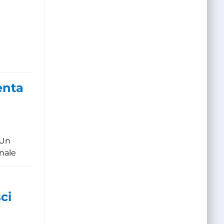
enta
 Un
inale
ci