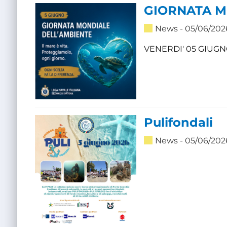
GIORNATA M
News
- 05/06/202
VENERDI' 05 GIUGN
Pulifondali
News
- 05/06/202