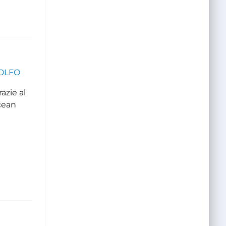
GOLFO
azie al
cean