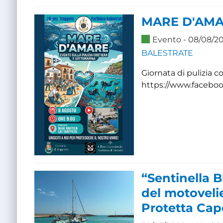
MARE D'AM
Evento
- 08/08/2
BALESTRATE
Giornata di pulizia c
https://www.facebo
“Sentinella B
del motovelie
Protetta Cap