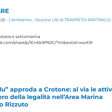
ARE
026 -
L'Ambiente
-
Sezione LNI di TRAPPETO-PARTINICO-
ostiera e sottomarina
ok.com/share/p/1EnKk9P9ZC/?mibextid=wwXIfr
lu” approda a Crotone: al via le attiv
ro della legalità nell’Area Marina
o Rizzuto