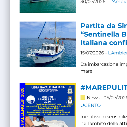
30/07/2026 -
L'Ambi
Partita da Si
“Sentinella B
Italiana confi
15/07/2026 -
L'Ambie
Da imbarcazione impie
mare.
#MAREPULI
News
- 05/07/202
UGENTO
Iniziativa di sensib
nell’ambito delle at