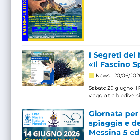
I Segreti del
«Il Fascino 
News
- 20/06/202
Sabato 20 giugno il P
viaggio tra biodivers
Giornata per 
spiaggia e d
Messina 5 ed