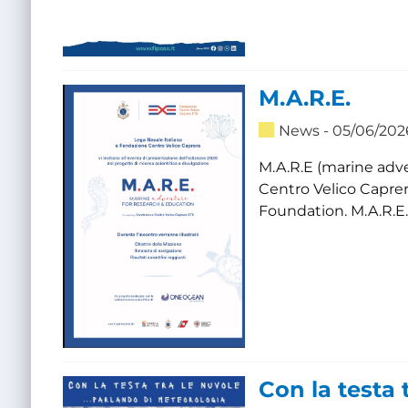
M.A.R.E.
News
- 05/06/202
M.A.R.E (marine adve
Centro Velico Caprer
Foundation. M.A.R.E. 
Con la testa 