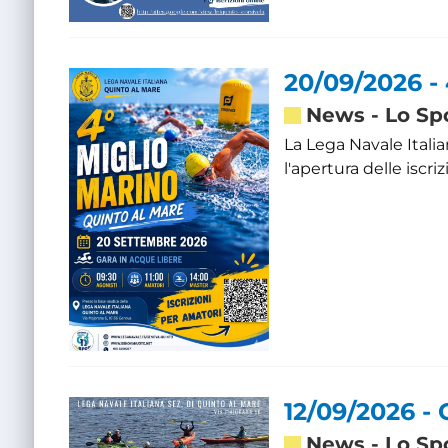
20/09/2026 -
News
-
Lo Sp
La Lega Navale Itali
l'apertura delle iscri
12/09/2026 -
News
-
Lo Sp