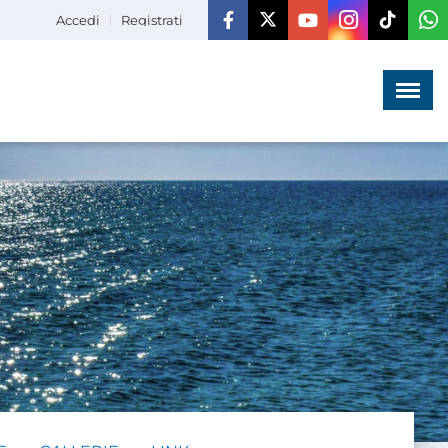
Accedi
Registrati
Menù
×
HOME
CHI SIAMO
LA VITA
DELL'ASSOCIAZIONE
COMUNICAZIONE,
PROGETTI ED EDITORIA
AMMINISTRAZIONE
TRASPARENTE