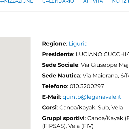
ANIZZAZIONE
CALENDARIO
ATTIVITÀ
NOTIZI
Regione
:
Liguria
Presidente
: LUCIANO CUCCHI
Sede Sociale
: Via Giuseppe Maj
Sede Nautica
: Via Maiorana, 6/
Telefono
: 010.3200297
E-Mail
:
quinto@leganavale.it
Corsi
: Canoa/Kayak, Sub, Vela
Gruppi sportivi
: Canoa/Kayak (F
(FIPSAS), Vela (FIV)