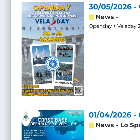
30/05/2026 -
News
-
Openday + Veladay 
01/04/2026 -
News
-
Lo Sp