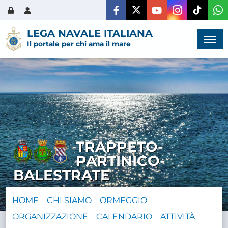
Menù
×
LEGA NAVALE ITALIANA
Il portale per chi ama il mare
HOME
CHI SIAMO
TRAPPETO-
LA VITA
PARTINICO-
DELL'ASSOCIAZIONE
BALESTRATE
COMUNICAZIONE,
HOME
CHI SIAMO
ORMEGGIO
PROGETTI ED EDITORIA
ORGANIZZAZIONE
CALENDARIO
ATTIVITÀ
AMMINISTRAZIONE