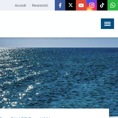
Accedi
Registrati
Menù
×
HOME
CHI SIAMO
LA VITA
DELL'ASSOCIAZIONE
COMUNICAZIONE,
PROGETTI ED EDITORIA
AMMINISTRAZIONE
TRASPARENTE