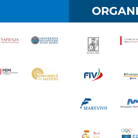
I
ORGANI