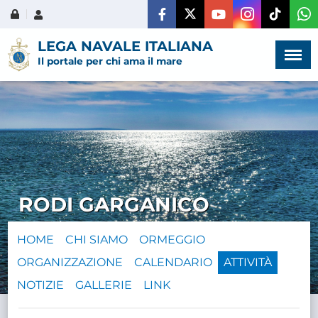
Menù
×
LEGA NAVALE ITALIANA
Il portale per chi ama il mare
HOME
CHI SIAMO
RODI GARGANICO
LA VITA
DELL'ASSOCIAZIONE
HOME
CHI SIAMO
ORMEGGIO
ORGANIZZAZIONE
CALENDARIO
ATTIVITÀ
COMUNICAZIONE,
PROGETTI ED EDITORIA
NOTIZIE
GALLERIE
LINK
AMMINISTRAZIONE