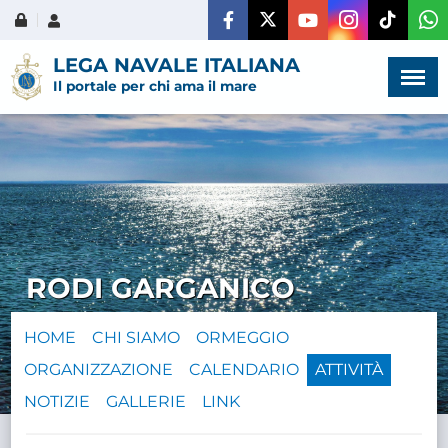
Menù
×
LEGA NAVALE ITALIANA
Il portale per chi ama il mare
HOME
CHI SIAMO
RODI GARGANICO
LA VITA
DELL'ASSOCIAZIONE
HOME
CHI SIAMO
ORMEGGIO
ORGANIZZAZIONE
CALENDARIO
ATTIVITÀ
COMUNICAZIONE,
PROGETTI ED EDITORIA
NOTIZIE
GALLERIE
LINK
AMMINISTRAZIONE