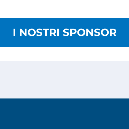
I NOSTRI SPONSOR
Privacy Policy
Cookies Policy
Copyright © 2026
Risesoft S.r.l.
- All Rights reserved.