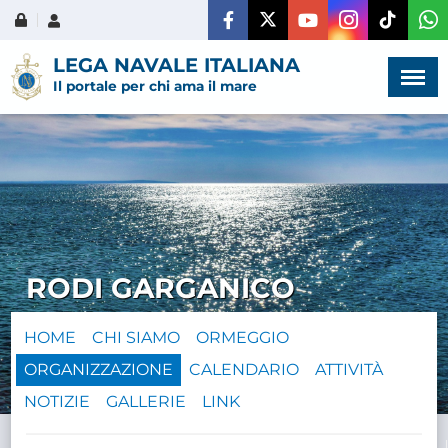
Menù
×
LEGA NAVALE ITALIANA
Il portale per chi ama il mare
HOME
CHI SIAMO
RODI GARGANICO
LA VITA
DELL'ASSOCIAZIONE
HOME
CHI SIAMO
ORMEGGIO
ORGANIZZAZIONE
CALENDARIO
ATTIVITÀ
COMUNICAZIONE,
PROGETTI ED EDITORIA
NOTIZIE
GALLERIE
LINK
AMMINISTRAZIONE