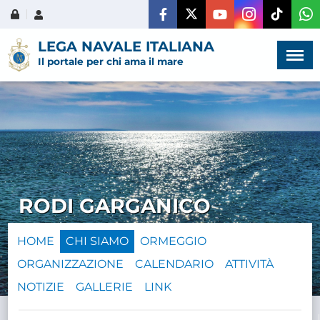
Menù
×
LEGA NAVALE ITALIANA
Il portale per chi ama il mare
HOME
CHI SIAMO
RODI GARGANICO
LA VITA
DELL'ASSOCIAZIONE
HOME
CHI SIAMO
ORMEGGIO
ORGANIZZAZIONE
CALENDARIO
ATTIVITÀ
COMUNICAZIONE,
PROGETTI ED EDITORIA
NOTIZIE
GALLERIE
LINK
AMMINISTRAZIONE