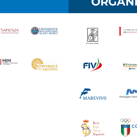
I
ORGANI