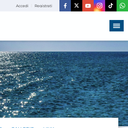
Accedi
Registrati
Menù
×
HOME
CHI SIAMO
LA VITA
DELL'ASSOCIAZIONE
COMUNICAZIONE,
PROGETTI ED EDITORIA
AMMINISTRAZIONE
TRASPARENTE