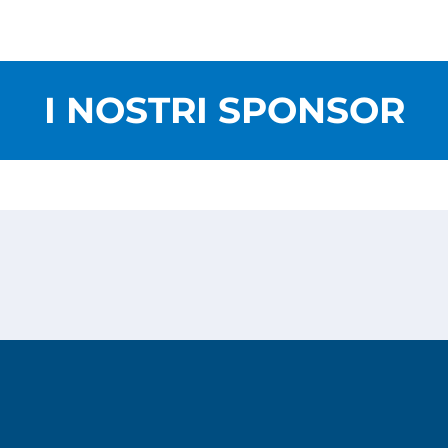
I NOSTRI SPONSOR
Privacy Policy
Cookies Policy
Copyright © 2026
Risesoft S.r.l.
- All Rights reserved.