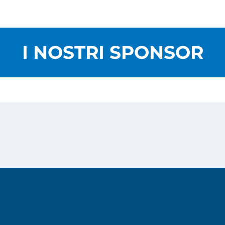
I NOSTRI SPONSOR
Privacy Policy
Cookies Policy
Copyright © 2026
Risesoft S.r.l.
- All Rights reserved.