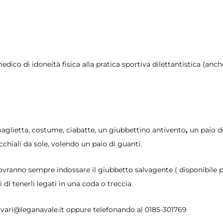
medico di idoneità fisica alla pratica sportiva dilettantistica (anch
maglietta, costume, ciabatte, un giubbettino antivento
,
un paio d
cchiali da sole, volendo un paio di guanti.
dovranno sempre indossare il giubbetto salvagente ( disponibile p
i di tenerli legati in una coda o treccia.
hiavari@leganavale.it oppure telefonando al 0185-301769