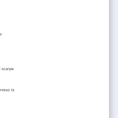
e
i scarpe
resso la