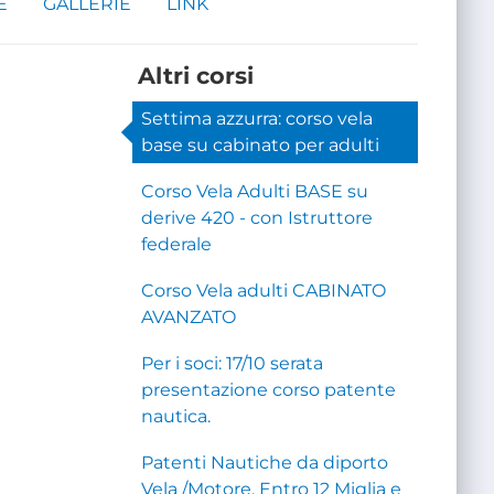
E
GALLERIE
LINK
Altri corsi
Settima azzurra: corso vela
base su cabinato per adulti
Corso Vela Adulti BASE su
derive 420 - con Istruttore
federale
Corso Vela adulti CABINATO
AVANZATO
Per i soci: 17/10 serata
presentazione corso patente
nautica.
Patenti Nautiche da diporto
Vela /Motore. Entro 12 Miglia e