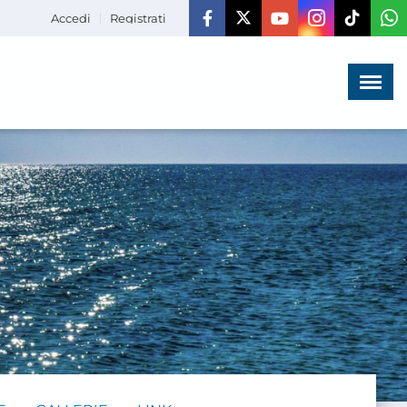
Accedi
Registrati
Menù
×
HOME
CHI SIAMO
LA VITA
DELL'ASSOCIAZIONE
COMUNICAZIONE,
PROGETTI ED EDITORIA
AMMINISTRAZIONE
TRASPARENTE