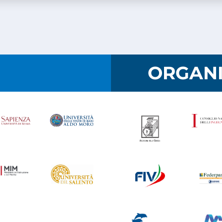
I
ORGANI