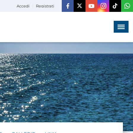
Accedi
Registrati
Menù
×
HOME
CHI SIAMO
LA VITA
DELL'ASSOCIAZIONE
COMUNICAZIONE,
PROGETTI ED EDITORIA
AMMINISTRAZIONE
TRASPARENTE