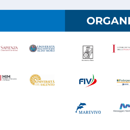
I
ORGANI