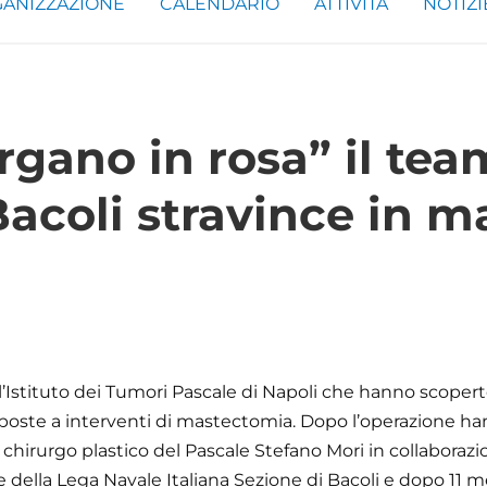
ANIZZAZIONE
CALENDARIO
ATTIVITÀ
NOTIZI
rgano in rosa” il tea
Bacoli stravince in m
ll’Istituto dei Tumori Pascale di Napoli che hanno scopert
toposte a interventi di mastectomia. Dopo l’operazione h
l chirurgo plastico del Pascale Stefano Mori in collaboraz
della Lega Navale Italiana Sezione di Bacoli e dopo 11 me