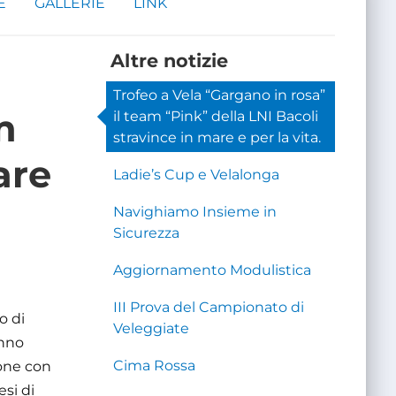
E
GALLERIE
LINK
Altre notizie
Trofeo a Vela “Gargano in rosa”
m
il team “Pink” della LNI Bacoli
stravince in mare e per la vita.
are
Ladie’s Cup e Velalonga
Navighiamo Insieme in
Sicurezza
Aggiornamento Modulistica
III Prova del Campionato di
o di
Veleggiate
anno
Cima Rossa
ione con
si di