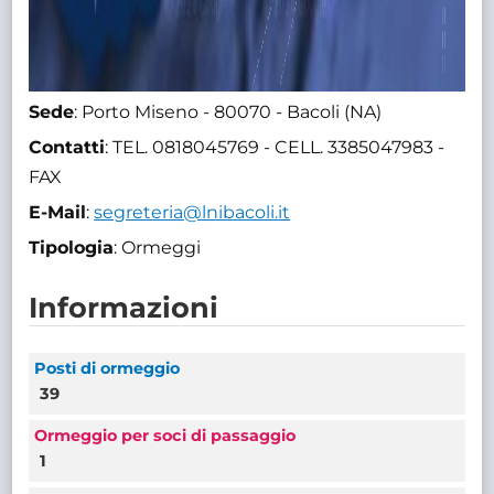
Sede
: Porto Miseno - 80070 - Bacoli (NA)
Contatti
: TEL. 0818045769 - CELL. 3385047983 -
FAX
E-Mail
:
segreteria@lnibacoli.it
Tipologia
: Ormeggi
Informazioni
Posti di ormeggio
39
Ormeggio per soci di passaggio
1