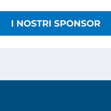
I NOSTRI SPONSOR
Privacy Policy
Cookies Policy
Copyright © 2026
Risesoft S.r.l.
- All Rights reserved.