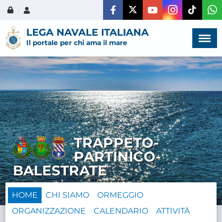
Menù
×
LEGA NAVALE ITALIANA
Il portale per chi ama il mare
HOME
CHI SIAMO
TRAPPETO-
LA VITA
PARTINICO-
DELL'ASSOCIAZIONE
BALESTRATE
COMUNICAZIONE,
HOME
CHI SIAMO
ORMEGGIO
PROGETTI ED EDITORIA
ORGANIZZAZIONE
CALENDARIO
ATTIVITÀ
AMMINISTRAZIONE