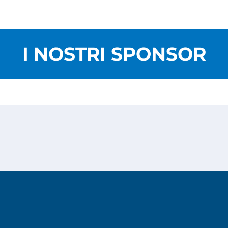
I NOSTRI SPONSOR
Privacy Policy
Cookies Policy
Copyright © 2026
Risesoft S.r.l.
- All Rights reserved.