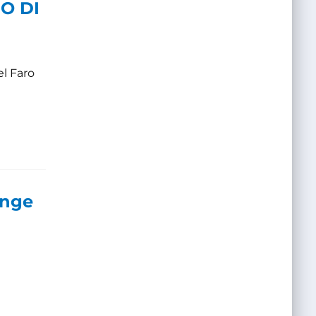
O DI
l Faro
enge