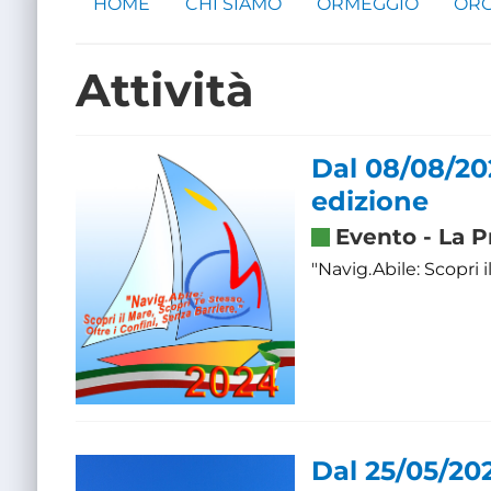
HOME
CHI SIAMO
ORMEGGIO
ORG
Attività
Dal 08/08/20
edizione
Evento
-
La P
"Navig.Abile: Scopri i
Dal 25/05/20