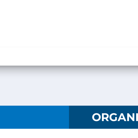
I
ORGANI