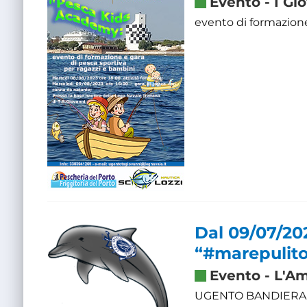
Evento
-
I Gi
evento di formazione
Dal 09/07/202
“#marepulito
Evento
-
L'Am
UGENTO BANDIERA 