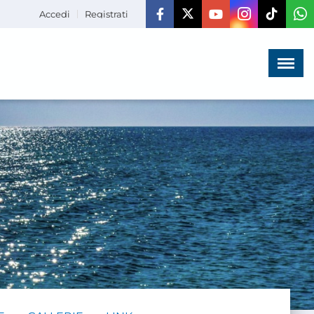
Accedi
Registrati
Menù
×
HOME
CHI SIAMO
LA VITA
DELL'ASSOCIAZIONE
COMUNICAZIONE,
PROGETTI ED EDITORIA
AMMINISTRAZIONE
TRASPARENTE