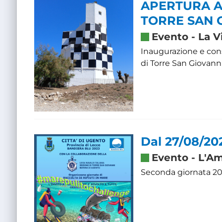
APERTURA A
TORRE SAN 
Evento
-
La V
Inaugurazione e con
di Torre San Giovann
Dal 27/08/20
Evento
-
L'Am
Seconda giornata 2