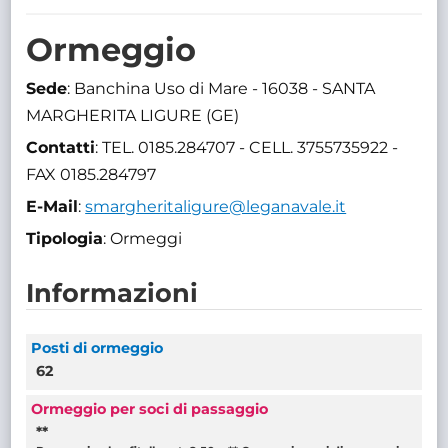
TRASPARENTE
Ormeggio
Sede
: Banchina Uso di Mare - 16038 - SANTA
MARGHERITA LIGURE (GE)
Contatti
: TEL. 0185.284707 - CELL. 3755735922 -
FAX 0185.284797
E-Mail
:
smargheritaligure@leganavale.it
Tipologia
: Ormeggi
Informazioni
Posti di ormeggio
62
Ormeggio per soci di passaggio
**