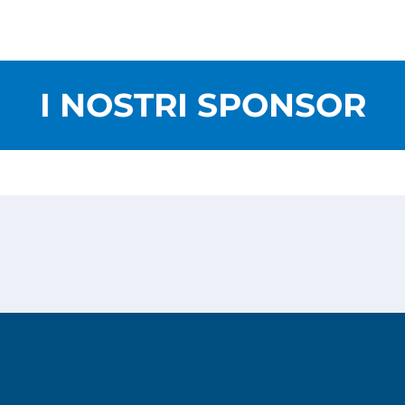
I NOSTRI SPONSOR
Privacy Policy
Cookies Policy
Copyright © 2026
Risesoft S.r.l.
- All Rights reserved.