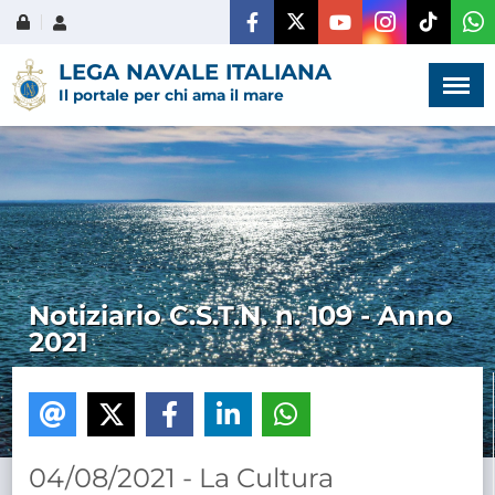
Menù
×
LEGA NAVALE ITALIANA
Il portale per chi ama il mare
HOME
CHI SIAMO
Notiziario C.S.T.N. n. 109 - Anno
2021
LA VITA
DELL'ASSOCIAZIONE
COMUNICAZIONE,
PROGETTI ED EDITORIA
04/08/2021 - La Cultura
AMMINISTRAZIONE