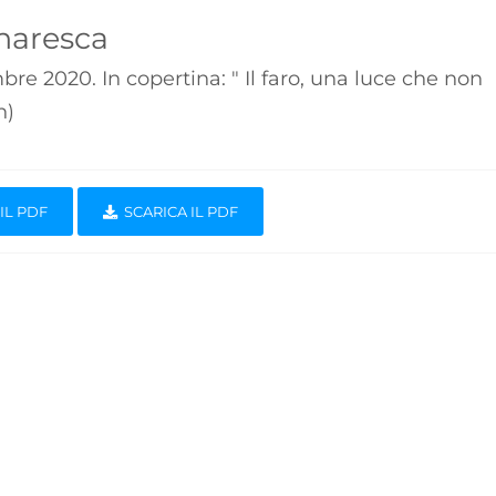
inaresca
mbre 2020. In copertina: " Il faro, una luce che non
n)
IL PDF
SCARICA IL PDF