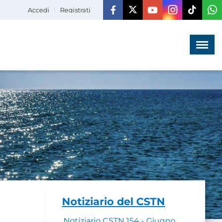
Accedi
Registrati
Menù
×
HOME
CHI SIAMO
LA VITA
DELL'ASSOCIAZIONE
COMUNICAZIONE,
PROGETTI ED EDITORIA
AMMINISTRAZIONE
TRASPARENTE
Notiziario del CSTN
Notiziario CSTN 154 - Giugno