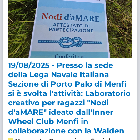
19/08/2025 - Presso la sede
della Lega Navale Italiana
Sezione di Porto Palo di Menfi
si è svolta l'attività: Laboratorio
creativo per ragazzi "Nodi
d'aMARE" ideato dall'Inner
Wheel Club Menfi in
collaborazione con la Walden