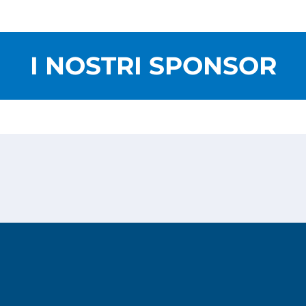
I NOSTRI SPONSOR
Privacy Policy
Cookies Policy
Copyright © 2026
Risesoft S.r.l.
- All Rights reserved.