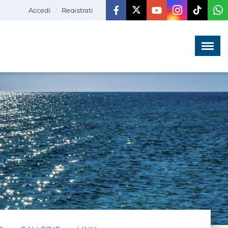
Accedi
Registrati
Menù
×
HOME
CHI SIAMO
LA VITA
DELL'ASSOCIAZIONE
COMUNICAZIONE,
PROGETTI ED EDITORIA
AMMINISTRAZIONE
TRASPARENTE