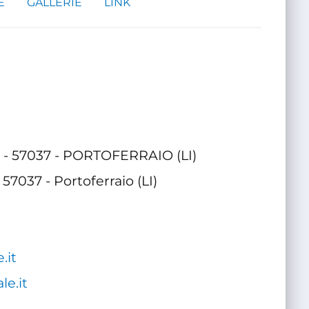
E
GALLERIE
LINK
.c. - 57037 - PORTOFERRAIO (LI)
- 57037 - Portoferraio (LI)
.it
le.it