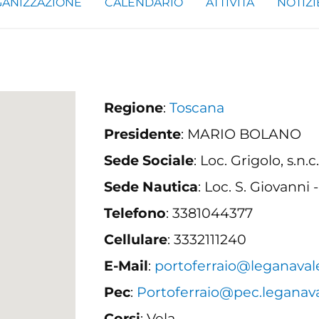
ANIZZAZIONE
CALENDARIO
ATTIVITÀ
NOTIZI
Regione
:
Toscana
Presidente
: MARIO BOLANO
Sede Sociale
: Loc. Grigolo, s.n
Sede Nautica
: Loc. S. Giovanni 
Telefono
: 3381044377
Cellulare
: 3332111240
E-Mail
:
portoferraio@leganavale
Pec
:
Portoferraio@pec.leganava
Corsi
: Vela