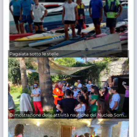
Pagaiata sotto le stelle
Dimostrazione delle attività nautiche del Nucleo Sommozzatori e Soccorritori Acquatici Vigili del Fuoco