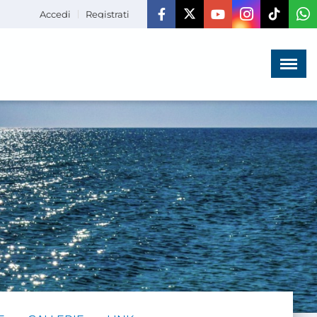
Accedi
Registrati
Menù
×
HOME
CHI SIAMO
LA VITA
DELL'ASSOCIAZIONE
COMUNICAZIONE,
PROGETTI ED EDITORIA
AMMINISTRAZIONE
TRASPARENTE