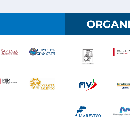
I
ORGANI