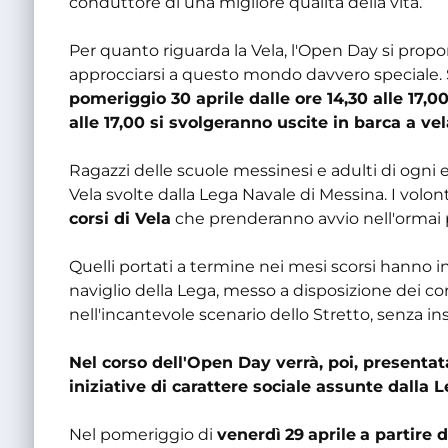
conduttore di una migliore qualità della vita.
Per quanto riguarda la Vela, l'Open Day si propo
approcciarsi a questo mondo davvero speciale. 
pomeriggio 30 aprile dalle ore 14,30 alle 17,0
alle 17,00 si svolgeranno uscite in barca a vel
Ragazzi delle scuole messinesi e adulti di ogni e
Vela svolte dalla Lega Navale di Messina. I volont
corsi di Vela
che prenderanno avvio nell'ormai 
Quelli portati a termine nei mesi scorsi hanno int
naviglio della Lega, messo a disposizione dei cors
nell'incantevole scenario dello Stretto, senza i
Nel corso dell'Open Day verrà, poi, presentat
iniziative di carattere sociale assunte dalla 
Nel pomeriggio di
venerdì
29
aprile
a partire d