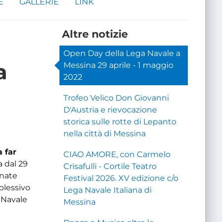
E
GALLERIE
LINK
Altre notizie
Open Day della Lega Navale a
a
Messina 29 aprile - 1 maggio
2022
Trofeo Velico Don Giovanni
D'Austria e rievocazione
storica sulle rotte di Lepanto
nella città di Messina
 far
CIAO AMORE, con Carmelo
ia dal 29
Crisafulli - Cortile Teatro
rnate
Festival 2026. XV edizione c/o
plessivo
Lega Navale Italiana di
a Navale
Messina