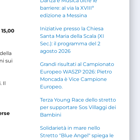
Danza e Musica oltre le
barriere: al via la XVIIIª
edizione a Messina
Iniziative presso la Chiesa
 15,00
Santa Maria della Scala (XI
Sec.): il programma del 2
agosto 2026
della
ni sui
Grandi risultati al Campionato
Europeo WASZP 2026: Pietro
Moncada è Vice Campione
 Il
Europeo.
Terza Young Race dello stretto
per supportare Sos Villaggi dei
erse
Bambini
Solidarietà in mare nello
Stretto "Blue Angel" spiega le