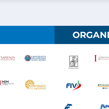
I
ORGANI