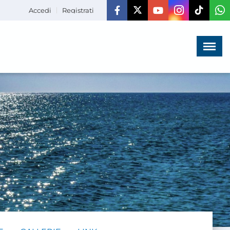
Accedi
Registrati
Menù
×
HOME
CHI SIAMO
LA VITA
DELL'ASSOCIAZIONE
COMUNICAZIONE,
PROGETTI ED EDITORIA
AMMINISTRAZIONE
TRASPARENTE