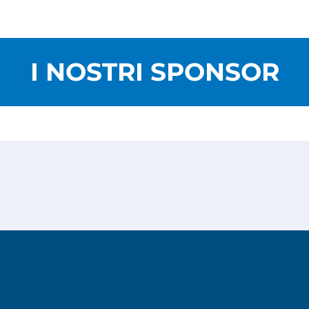
I NOSTRI SPONSOR
Privacy Policy
Cookies Policy
Copyright © 2026
Risesoft S.r.l.
- All Rights reserved.