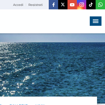
Accedi
Registrati
Menù
×
HOME
CHI SIAMO
LA VITA
DELL'ASSOCIAZIONE
COMUNICAZIONE,
PROGETTI ED EDITORIA
AMMINISTRAZIONE
TRASPARENTE