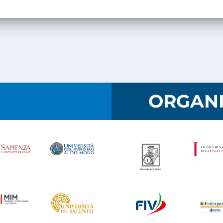
I
ORGANI