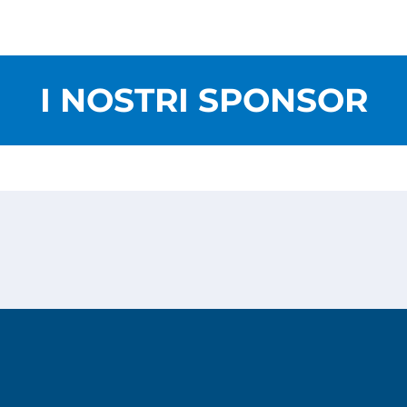
I NOSTRI SPONSOR
Privacy Policy
Cookies Policy
Copyright © 2026
Risesoft S.r.l.
- All Rights reserved.