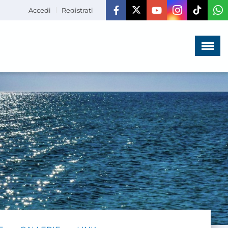
Accedi
Registrati
Menù
×
HOME
CHI SIAMO
LA VITA
DELL'ASSOCIAZIONE
COMUNICAZIONE,
PROGETTI ED EDITORIA
AMMINISTRAZIONE
TRASPARENTE