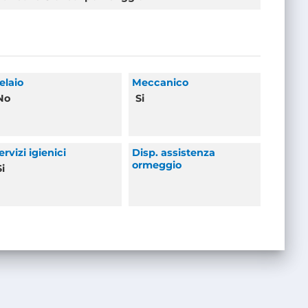
elaio
Meccanico
No
Si
ervizi igienici
Disp. assistenza
ormeggio
Si