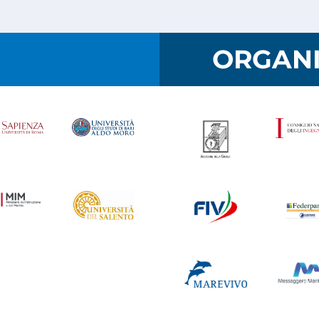
I
ORGANI