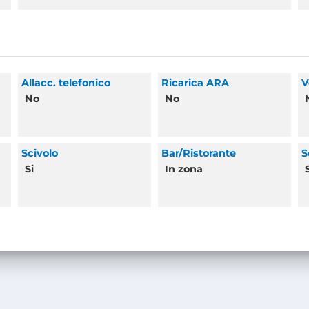
Allacc. telefonico
Ricarica ARA
V
No
No
Scivolo
Bar/Ristorante
S
Si
In zona