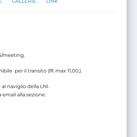
E
GALLERIE
LINK
si/meeting.
le per il transito (lft max 11,00,).
al naviglio della LNI.
a email alla sezione.