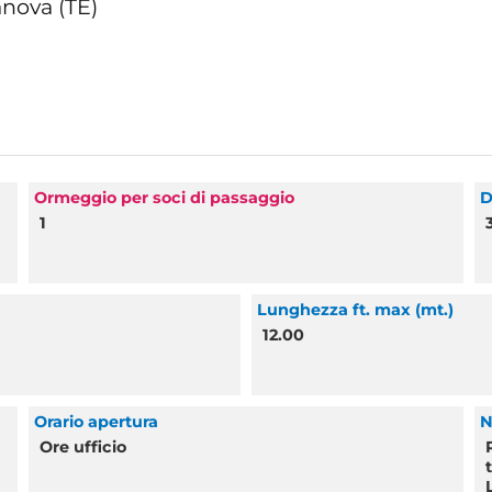
anova (TE)
Ormeggio per soci di passaggio
D
1
Lunghezza ft. max (mt.)
12.00
Orario apertura
N
Ore ufficio