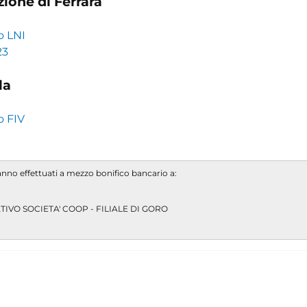
ione di Ferrara
o LNI
23
la
o FIV
anno effettuati a mezzo bonifico bancario a:
IVO SOCIETA' COOP - FILIALE DI GORO