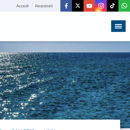
Accedi
Registrati
Menù
×
HOME
CHI SIAMO
LA VITA
DELL'ASSOCIAZIONE
COMUNICAZIONE,
PROGETTI ED EDITORIA
AMMINISTRAZIONE
TRASPARENTE