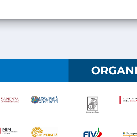
I
ORGANI