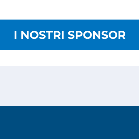
I NOSTRI SPONSOR
Privacy Policy
Cookies Policy
Copyright © 2026
Risesoft S.r.l.
- All Rights reserved.