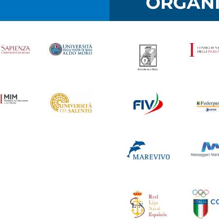
I
ORGANI