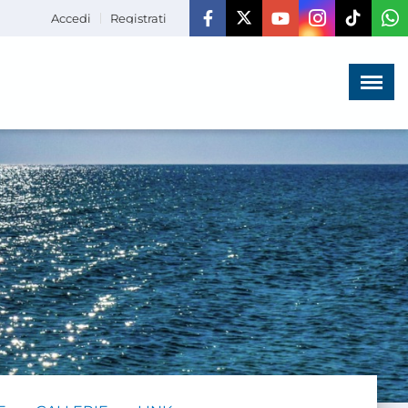
Accedi
Registrati
Menù
×
HOME
CHI SIAMO
LA VITA
DELL'ASSOCIAZIONE
COMUNICAZIONE,
PROGETTI ED EDITORIA
AMMINISTRAZIONE
TRASPARENTE