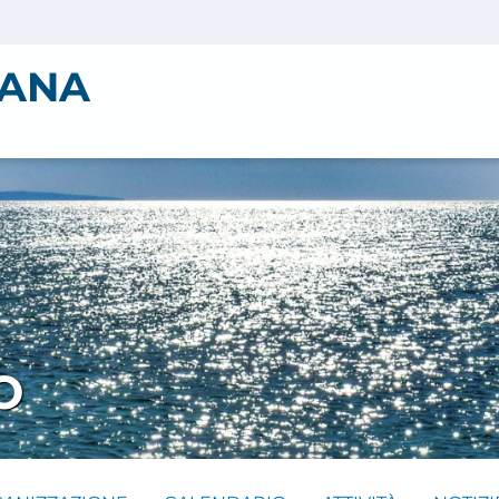
IANA
O