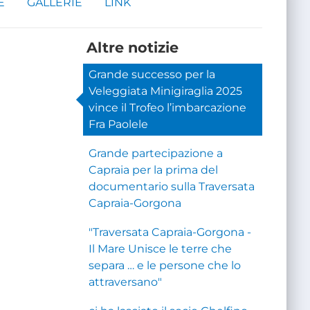
E
GALLERIE
LINK
Altre notizie
Grande successo per la
Veleggiata Minigiraglia 2025
vince il Trofeo l’imbarcazione
Fra Paolele
Grande partecipazione a
Capraia per la prima del
documentario sulla Traversata
Capraia-Gorgona
"Traversata Capraia-Gorgona -
Il Mare Unisce le terre che
separa … e le persone che lo
attraversano"