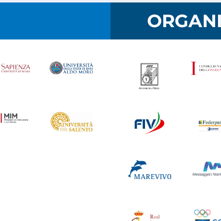
I
ORGANI