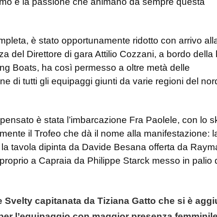
smo e la passione che animano da sempre questa
ompleta, è stato opportunamente ridotto con arrivo all
 del Direttore di gara Attilio Cozzani, a bordo della
ing Boats, ha così permesso a oltre metà delle
di tutti gli equipaggi giunti da varie regioni del nord
pensato è stata l’imbarcazione Fra Paolele, con lo s
ente il Trofeo che dà il nome alla manifestazione: l
la tavola dipinta da Davide Besana offerta da Raym
 proprio a Capraia da Philippe Starck messo in palio 
e Svelty capitanata da Tiziana Gatto che si è aggi
o per l’equipaggio con maggior presenza femminile