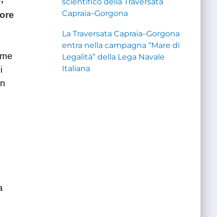
scientifico della Traversata
Capraia–Gorgona
iore
La Traversata Capraia–Gorgona
entra nella campagna “Mare di
ome
Legalità” della Lega Navale
Italiana
i
in
n
a