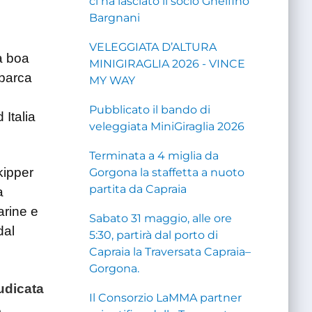
ci ha lasciato il socio Ghelfino
Bargnani
VELEGGIATA D’ALTURA
a boa
MINIGIRAGLIA 2026 - VINCE
 barca
MY WAY
Pubblicato il bando di
 Italia
veleggiata MiniGiraglia 2026
Terminata a 4 miglia da
kipper
Gorgona la staffetta a nuoto
partita da Capraia
a
arine e
Sabato 31 maggio, alle ore
dal
5:30, partirà dal porto di
Capraia la Traversata Capraia–
Gorgona.
udicata
Il Consorzio LaMMA partner
,