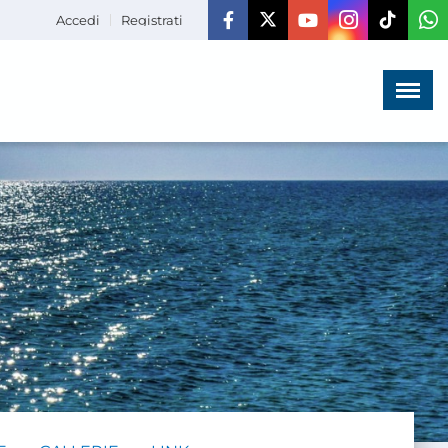
Accedi
Registrati
Menù
×
HOME
CHI SIAMO
LA VITA
DELL'ASSOCIAZIONE
COMUNICAZIONE,
PROGETTI ED EDITORIA
AMMINISTRAZIONE
TRASPARENTE