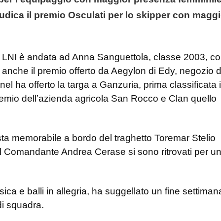
iudica il premio Osculati per lo skipper con magg
e LNI è andata ad Anna Sanguettola, classe 2003, c
 anche il premio offerto da Aegylon di Edy, negozio d
el ha offerto la targa a Ganzuria, prima classificata 
 premio dell’azienda agricola San Rocco e Clan quello
ta memorabile a bordo del traghetto Toremar Stelio
dal Comandante Andrea Cerase si sono ritrovati per u
ica e balli in allegria, ha suggellato un fine settiman
 di squadra.