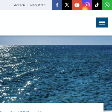
Accedi
Registrati
Menù
×
HOME
CHI SIAMO
LA VITA
DELL'ASSOCIAZIONE
COMUNICAZIONE,
PROGETTI ED EDITORIA
AMMINISTRAZIONE
TRASPARENTE