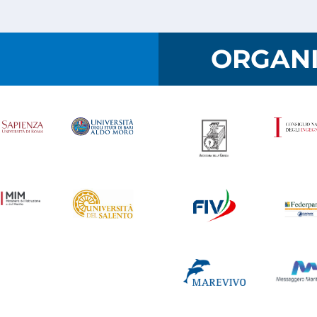
I
ORGANI